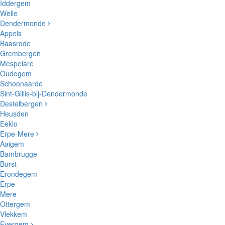
Iddergem
Welle
Dendermonde
Appels
Baasrode
Grembergen
Mespelare
Oudegem
Schoonaarde
Sint-Gillis-bij-Dendermonde
Destelbergen
Heusden
Eeklo
Erpe-Mere
Aaigem
Bambrugge
Burst
Erondegem
Erpe
Mere
Ottergem
Vlekkem
Evergem