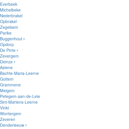
Everbeek
Michelbeke
Nederbrakel
Opbrakel
Zegelsem
Parike
Buggenhout
Opdorp
De Pinte
Zevergem
Deinze
Astene
Bachte-Maria-Leerne
Gottem
Grammene
Meigem
Petegem-aan-de-Leie
Sint-Martens-Leerne
Vinkt
Wontergem
Zeveren
Denderleeuw