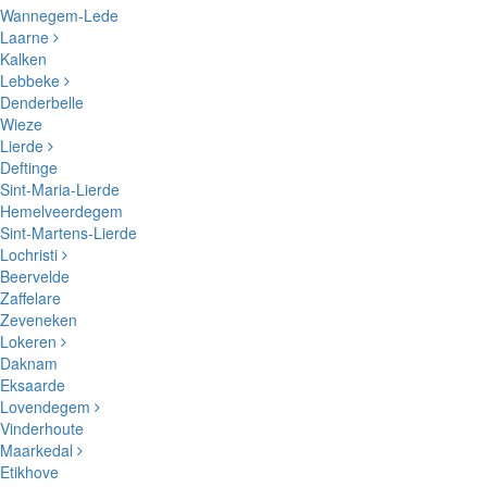
Wannegem-Lede
Laarne
Kalken
Lebbeke
Denderbelle
Wieze
Lierde
Deftinge
Sint-Maria-Lierde
Hemelveerdegem
Sint-Martens-Lierde
Lochristi
Beervelde
Zaffelare
Zeveneken
Lokeren
Daknam
Eksaarde
Lovendegem
Vinderhoute
Maarkedal
Etikhove