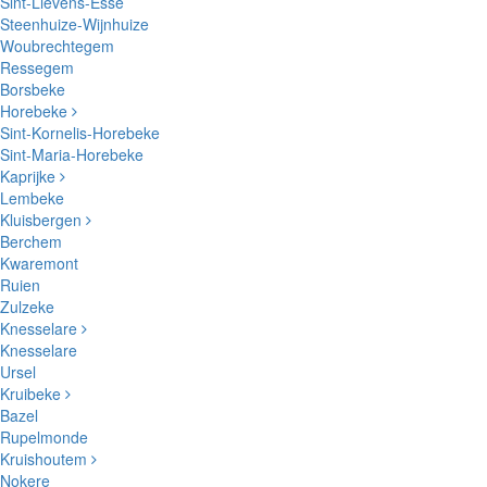
Sint-Lievens-Esse
Steenhuize-Wijnhuize
Woubrechtegem
Ressegem
Borsbeke
Horebeke
Sint-Kornelis-Horebeke
Sint-Maria-Horebeke
Kaprijke
Lembeke
Kluisbergen
Berchem
Kwaremont
Ruien
Zulzeke
Knesselare
Knesselare
Ursel
Kruibeke
Bazel
Rupelmonde
Kruishoutem
Nokere