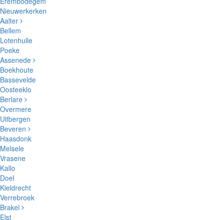
Erembodegem
Nieuwerkerken
Aalter
Bellem
Lotenhulle
Poeke
Assenede
Boekhoute
Bassevelde
Oosteeklo
Berlare
Overmere
Uitbergen
Beveren
Haasdonk
Melsele
Vrasene
Kallo
Doel
Kieldrecht
Verrebroek
Brakel
Elst