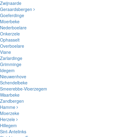
Zwijnaarde
Geraardsbergen
Goeferdinge
Moerbeke
Nederboelare
Onkerzele
Ophasselt
Overboelare
Viane
Zarlardinge
Grimminge
Idegem
Nieuwenhove
Schendelbeke
Smeerebbe-Vloerzegem
Waarbeke
Zandbergen
Hamme
Moerzeke
Herzele
Hillegem
Sint-Antelinks